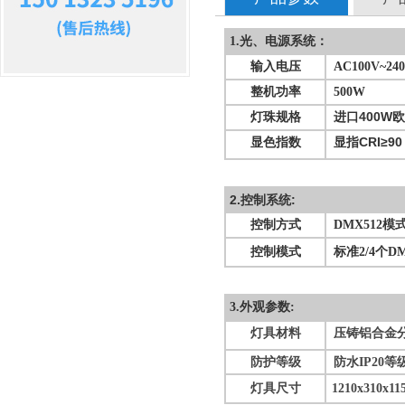
1.光、电源系统：
输入电压
AC100V~240
整机功率
500W
灯珠规格
进口400W欧
显色指数
显指
CRI≥90
2.控制系统:
控制方式
DMX512模
控制模式
标准2/4个DM
3.外观参数:
灯具材料
压铸铝合金
防护等级
防水IP20等
灯具尺寸
1210x310x1